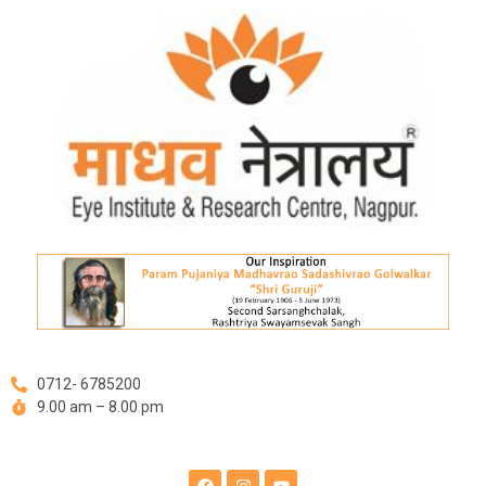
Skip
Post
to
navigation
content
0712- 6785200
9.00 am – 8.00 pm
F
I
Y
a
n
o
c
s
u