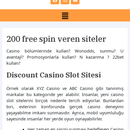
e
t
t
b
a
u
Menu
o
g
b
o
r
e
k
a
m
200 free spin veren siteler
Casino bölümlerinde kullan? Wonodds, sunmu? U
avantajl? Promosyonlarla kullan? N kazanma ? 22bet
kullan?
Discount Casino Slot Sitesi
Örnek olarak XYZ Casino ve ABC Casino gibi tanınmış
markalar bu kategoride yer alabilir. İnsanlar, yeni casino
slot sitelerini birçok nedenle tercih ediyorlar. Bunlardan
biri, evlerinin konforunda gerçek casino deneyimi
yaşayabilme imkanı sunmasıdır. Ayrıca, mobil uyumluluğu
sayesinde insanlar her yerde oyun oynayabilirler.
Her zaman en iyisini sunmayı hedefleyen Casino