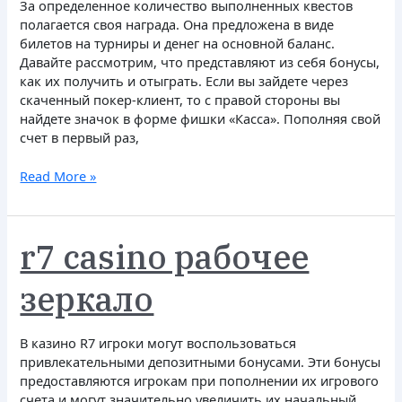
За определенное количество выполненных квестов
полагается своя награда. Она предложена в виде
билетов на турниры и денег на основной баланс.
Давайте рассмотрим, что представляют из себя бонусы,
как их получить и отыграть. Если вы зайдете через
скаченный покер-клиент, то с правой стороны вы
найдете значок в форме фишки «Касса». Пополняя свой
счет в первый раз,
Read More »
r7
r7 casino рабочее
casino
рабочее
зеркало
зеркало
В казино R7 игроки могут воспользоваться
привлекательными депозитными бонусами. Эти бонусы
предоставляются игрокам при пополнении их игрового
счета и могут значительно увеличить их начальный