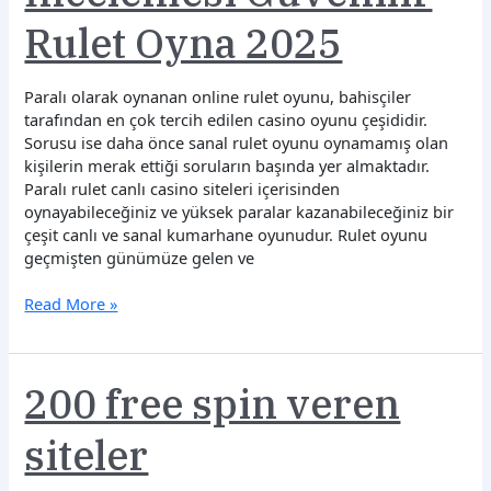
ve
Rulet Oyna 2025
İncelemesi
Güvenilir
Rulet
Paralı olarak oynanan online rulet oyunu, bahisçiler
Oyna
tarafından en çok tercih edilen casino oyunu çeşididir.
2025
Sorusu ise daha önce sanal rulet oyunu oynamamış olan
kişilerin merak ettiği soruların başında yer almaktadır.
Paralı rulet canlı casino siteleri içerisinden
oynayabileceğiniz ve yüksek paralar kazanabileceğiniz bir
çeşit canlı ve sanal kumarhane oyunudur. Rulet oyunu
geçmişten günümüze gelen ve
Read More »
200
200 free spin veren
free
spin
siteler
veren
siteler