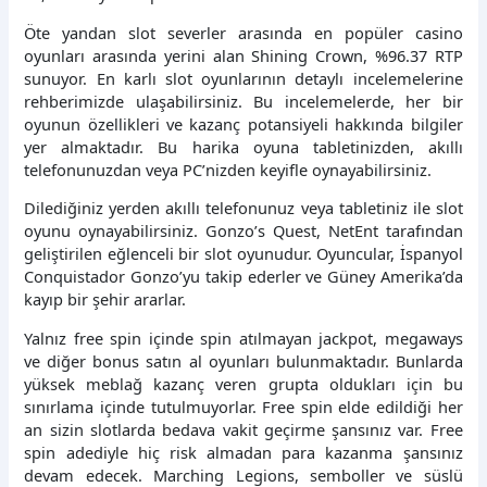
Öte yandan slot severler arasında en popüler casino
oyunları arasında yerini alan Shining Crown, %96.37 RTP
sunuyor. En karlı slot oyunlarının detaylı incelemelerine
rehberimizde ulaşabilirsiniz. Bu incelemelerde, her bir
oyunun özellikleri ve kazanç potansiyeli hakkında bilgiler
yer almaktadır. Bu harika oyuna tabletinizden, akıllı
telefonunuzdan veya PC’nizden keyifle oynayabilirsiniz.
Dilediğiniz yerden akıllı telefonunuz veya tabletiniz ile slot
oyunu oynayabilirsiniz. Gonzo’s Quest, NetEnt tarafından
geliştirilen eğlenceli bir slot oyunudur. Oyuncular, İspanyol
Conquistador Gonzo’yu takip ederler ve Güney Amerika’da
kayıp bir şehir ararlar.
Yalnız free spin içinde spin atılmayan jackpot, megaways
ve diğer bonus satın al oyunları bulunmaktadır. Bunlarda
yüksek meblağ kazanç veren grupta oldukları için bu
sınırlama içinde tutulmuyorlar. Free spin elde edildiği her
an sizin slotlarda bedava vakit geçirme şansınız var. Free
spin adediyle hiç risk almadan para kazanma şansınız
devam edecek. Marching Legions, semboller ve süslü