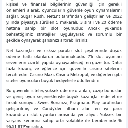
kişisel ve finansal bilgilerinin güvenliği için gerekli
önlemleri alarak, oyuncuların güvenle oyun oynamalarını
sağlar. Sugar Rush, NetEnt tarafından geliştirilen ve 2022
yılında piyasaya sürülen 5 makaralı, 3 sıralı ve 20 ödeme
hattına sahip bir slot oyunudur. Ancak yukarıda
bahsettiğimiz stratejileri uygulayarak ve sorumlu bir
şekilde oynayarak şansınızı artırabilirsiniz.
Net kazançlar ve risksiz paralar slot çeşitlerinde düşük
ödeme hattı olanlarda bulunmaktadır. 7’li slot oyunları
sevenlerin cızırtılı yapıda oynayabileceği en güzel tür. Daha
fazla kazanç ve eğlence için güvenilir casino sitelerini
tercih edin. Casino Maxi, Casino Metropol, ve diğerleri gibi
siteler oyuncuları büyük hediyelerle ödüllendirir.
Bu güvenilir siteler, yüksek ödeme oranları, cazip bonuslar
ve geniş oyun seçenekleriyle büyük kazançlar elde etme
fırsatı sunuyor. Sweet Bonanza, Pragmatic Play tarafından
geliştirilmiş ve Candy’den ilham alan en iyi para
kazandıran slot oyunları arasında yer alıyor. Yüksek bir
varyans kenarına sahip orta volatilite ile beraberinde %
96,51 RTP’ye sahip.