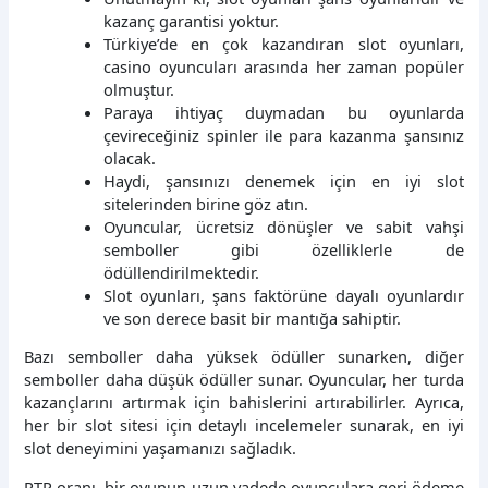
kazanç garantisi yoktur.
Türkiye’de en çok kazandıran slot oyunları,
casino oyuncuları arasında her zaman popüler
olmuştur.
Paraya ihtiyaç duymadan bu oyunlarda
çevireceğiniz spinler ile para kazanma şansınız
olacak.
Haydi, şansınızı denemek için en iyi slot
sitelerinden birine göz atın.
Oyuncular, ücretsiz dönüşler ve sabit vahşi
semboller gibi özelliklerle de
ödüllendirilmektedir.
Slot oyunları, şans faktörüne dayalı oyunlardır
ve son derece basit bir mantığa sahiptir.
Bazı semboller daha yüksek ödüller sunarken, diğer
semboller daha düşük ödüller sunar. Oyuncular, her turda
kazançlarını artırmak için bahislerini artırabilirler. Ayrıca,
her bir slot sitesi için detaylı incelemeler sunarak, en iyi
slot deneyimini yaşamanızı sağladık.
RTP oranı, bir oyunun uzun vadede oyunculara geri ödeme