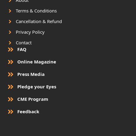
About
Terms & Conditions
Cancellation & Refund
Privacy Policy
Contact
FAQ
Online Magazine
Press Media
Pledge your Eyes
CME Program
Feedback