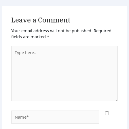
Leave a Comment
Your email address will not be published.
Required
fields are marked
*
Type
here..
Name*