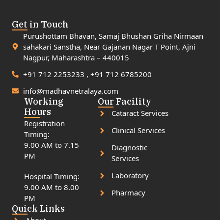
Get in Touch
Purushottam Bhavan, Samaj Bhushan Griha Nirmaan
sahakari Sanstha, Near Gajanan Nagar T Point, Ajni
Nagpur, Maharashtra – 440015
+91 712 2253233 , +91 712 6785200
info@madhavnetralaya.com
Working
Our Facility
Hours
Cataract Services
Registration
Clinical Services
Timing:
9.00 AM to 7.15
Diagnostic
PM
Services
Laboratory
Hospital Timing:
9.00 AM to 8.00
Pharmacy
PM
Quick Links