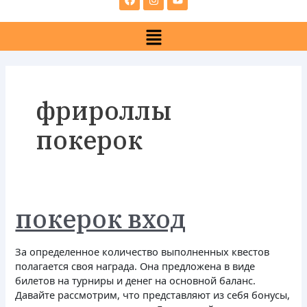
e
t
t
b
a
u
Menu
o
g
b
o
r
e
k
a
m
фрироллы
покерок
покерок
покерок вход
вход
За определенное количество выполненных квестов
полагается своя награда. Она предложена в виде
билетов на турниры и денег на основной баланс.
Давайте рассмотрим, что представляют из себя бонусы,