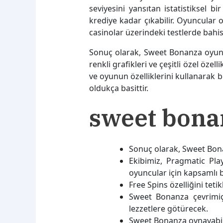
seviyesini yansıtan istatistiksel
krediye kadar çıkabilir. Oyuncular o
casinolar üzerindeki testlerde bahis 
Sonuç olarak, Sweet Bonanza oyun ku
renkli grafikleri ve çeşitli özel özell
ve oyunun özelliklerini kullanarak
oldukça basittir.
sweet bona
Sonuç olarak, Sweet Bona
Ekibimiz, Pragmatic Play
oyuncular için kapsamlı b
Free Spins özelliğini tet
Sweet Bonanza çevrimiç
lezzetlere götürecek.
Sweet Bonanza oynayabile