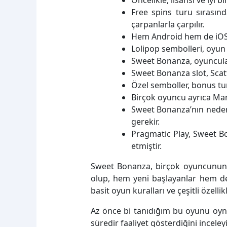
Öncelikle, lisansı ve iyi 
Free spins turu sırası
çarpanlarla çarpılır.
Hem Android hem de iOS i
Lolipop sembolleri, oyu
Sweet Bonanza, oyuncular
Sweet Bonanza slot, Scatt
Özel semboller, bonus turl
Birçok oyuncu ayrıca Mart
Sweet Bonanza’nın neden 
gerekir.
Pragmatic Play, Sweet Bo
etmiştir.
Sweet Bonanza, birçok oyuncunun fa
olup, hem yeni başlayanlar hem de 
basit oyun kuralları ve çeşitli özellik
Az önce bi tanıdığım bu oyunu oynu
süredir faaliyet gösterdiğini incele