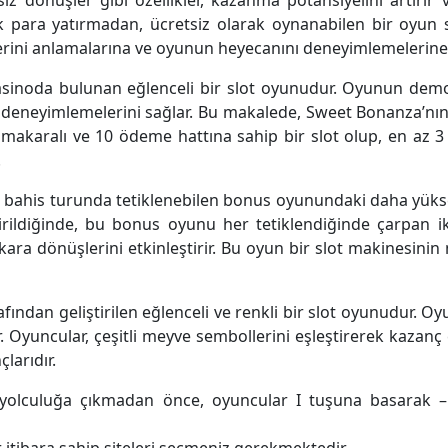
siz dönüşler gibi özellikler, kazanma potansiyelini artırır
para yatırmadan, ücretsiz olarak oynanabilen bir oyun s
lerini anlamalarına ve oyunun heyecanını deneyimlemelerine 
asinoda bulunan eğlenceli bir slot oyunudur. Oyunun de
 deneyimlemelerini sağlar. Bu makalede, Sweet Bonanza’
5 makaralı ve 10 ödeme hattına sahip bir slot olup, en az
.
bahis turunda tetiklenebilen bonus oyunundaki daha yükse
rildiğinde, bu bonus oyunu her tetiklendiğinde çarpan iki
kara dönüşlerini etkinleştirir. Bu oyun bir slot makinesinin
ından geliştirilen eğlenceli ve renkli bir slot oyunudur. O
r. Oyuncular, çeşitli meyve sembollerini eşleştirerek kazanç
larıdır.
r yolculuğa çıkmadan önce, oyuncular I tuşuna basarak –