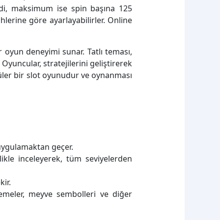
redi, maksimum ise spin başına 125
hlerine göre ayarlayabilirler. Online
r oyun deneyimi sunar. Tatlı teması,
. Oyuncular, stratejilerini geliştirerek
üler bir slot oyunudur ve oynanması
uygulamaktan geçer.
likle inceleyerek, tüm seviyelerden
ir.
emeler, meyve sembolleri ve diğer