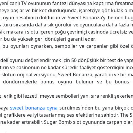
yeni canlı TV oyununun fantezi dünyasına kaptırma fırsatına
ye başlar ve bir kez durduğunda, işaretçiye göz kulak olma
un, oyun hesabınızı doldurun ve Sweet Bonanza’yı hemen b
us turu sırasında daha sık görülür ve oyunculara daha fazla 
ik makaralı slotu içeren çoğu çevrimiçi casinoda ücretsiz ve
, bu da yüksek geri dönüşleri garanti eder.
 bu oyunları oynarken, semboller ve çarpanlar gibi özel 
adeli oyunu değerlendirmek için 50 dönüşlük bir test de yapt
rın ve casinonun ne kadar süredir faaliyet gösterdiğini ince
 slotun orijinal versiyonu, Sweet Bonanza, yaratıldı ve bir ma
iz döndürmelerle bonus oyunu bulunur ve bu bonus
 erik gibi lezzetli meyve sembolleri yanı sıra renkli şekerl
asaya
sweet bonanza oyna
sürülmesinden bu yana birçok o
grafiklere ve iyi tasarlanmış ses efektlerine sahiptir. Th
tına kadar artırabilir. Sugar Bomb slot oyununda çarpan olar