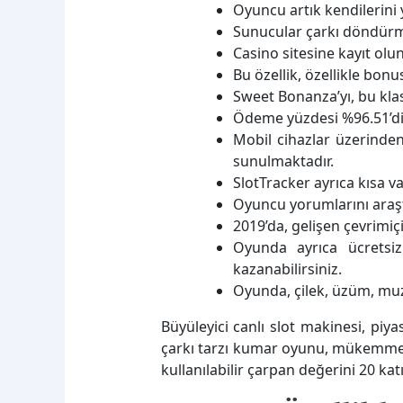
Oyuncu artık kendilerini 
Sunucular çarkı döndürme
Casino sitesine kayıt ol
Bu özellik, özellikle bon
Sweet Bonanza’yı, bu klas
Ödeme yüzdesi %96.51’dir
Mobil cihazlar üzerinden
sunulmaktadır.
SlotTracker ayrıca kısa v
Oyuncu yorumlarını araştı
2019’da, gelişen çevrimiçi
Oyunda ayrıca ücrets
kazanabilirsiniz.
Oyunda, çilek, üzüm, muz,
Büyüleyici canlı slot makinesi, piy
çarkı tarzı kumar oyunu, mükemmel 
kullanılabilir çarpan değerini 20 ka