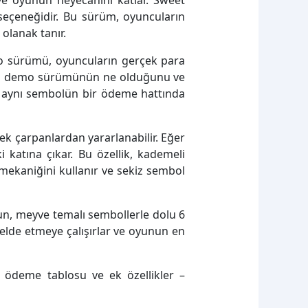
 ve oyunun heyecanını katlar. Sweet
eçeneğidir. Bu sürüm, oyuncuların
olanak tanır.
mo sürümü, oyuncuların gerçek para
nın demo sürümünün ne olduğunu ve
 3 aynı sembolün bir ödeme hattında
k çarpanlardan yararlanabilir. Eğer
 katına çıkar. Bu özellik, kademeli
 mekaniğini kullanır ve sekiz sembol
yun, meyve temalı sembollerle dolu 6
 elde etmeye çalışırlar ve oyunun en
 ödeme tablosu ve ek özellikler –