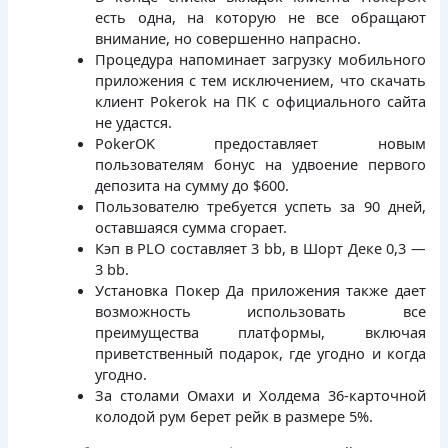
есть одна, на которую не все обращают
внимание, но совершенно напрасно.
Процедура напоминает загрузку мобильного
приложения с тем исключением, что скачать
клиент Pokerok на ПК с официального сайта
не удастся.
PokerOK предоставляет новым
пользователям бонус на удвоение первого
депозита на сумму до $600.
Пользователю требуется успеть за 90 дней,
оставшаяся сумма сгорает.
Кэп в PLO составляет 3 bb, в Шорт Деке 0,3 —
3 bb.
Установка Покер Да приложения также дает
возможность использовать все
преимущества платформы, включая
приветственный подарок, где угодно и когда
угодно.
За столами Омахи и Холдема 36-карточной
колодой рум берет рейк в размере 5%.