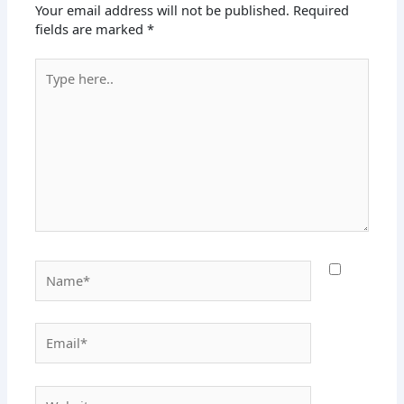
Your email address will not be published.
Required
fields are marked
*
Type
here..
Name*
Email*
Website