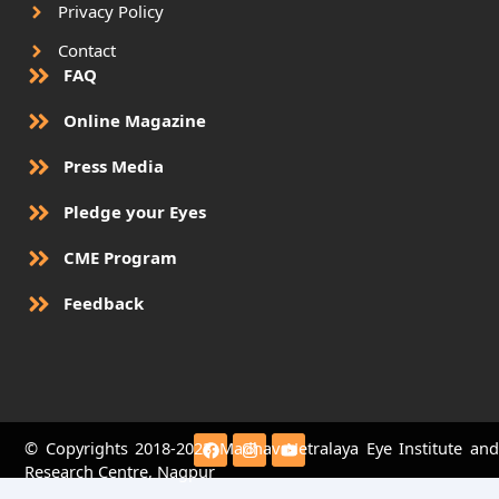
Privacy Policy
Contact
FAQ
Online Magazine
Press Media
Pledge your Eyes
CME Program
Feedback
F
I
Y
© Copyrights 2018-2023 Madhav Netralaya Eye Institute and
a
n
o
Research Centre, Nagpur
c
s
u
e
t
t