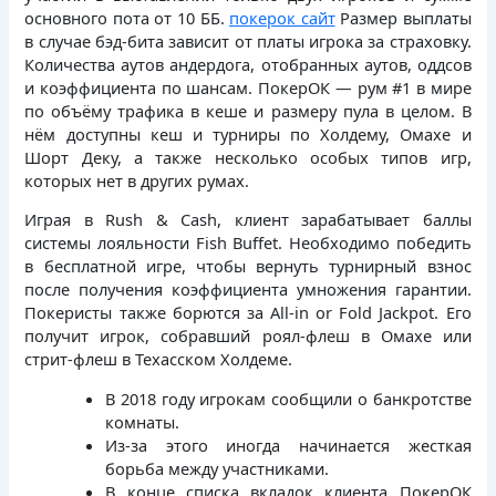
основного пота от 10 ББ.
покерок сайт
Размер выплаты
в случае бэд-бита зависит от платы игрока за страховку.
Количества аутов андердога, отобранных аутов, оддсов
и коэффициента по шансам. ПокерОК — рум #1 в мире
по объёму трафика в кеше и размеру пула в целом. В
нём доступны кеш и турниры по Холдему, Омахе и
Шорт Деку, а также несколько особых типов игр,
которых нет в других румах.
Играя в Rush & Cash, клиент зарабатывает баллы
системы лояльности Fish Buffet. Необходимо победить
в бесплатной игре, чтобы вернуть турнирный взнос
после получения коэффициента умножения гарантии.
Покеристы также борются за All-in or Fold Jackpot. Его
получит игрок, собравший роял-флеш в Омахе или
стрит-флеш в Техасском Холдеме.
В 2018 году игрокам сообщили о банкротстве
комнаты.
Из-за этого иногда начинается жесткая
борьба между участниками.
В конце списка вкладок клиента ПокерОК