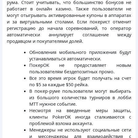
рума. Стоит учитывать, что большинство бонусов не
работает в онлайн казино. Также пользователи не
могут отыгрывать активированные купоны в аппаратах
и за виртуальными столами. Если покерист отменит
регистрацию до начала соревнований, то оператор
автоматически аннулирует соглашение между
продавцом и покупателями долей.
Обновления мобильного приложения будут
устанавливаться автоматически.
ПокерОК не предоставляет новым
пользователям бездепозитных промо.
Все это время игрок будет получать на счет
по $5 за каждые $50 рейка.
В покер-руме пользователи могут выбирать
из большого количества турниров в лобби
МТТ нужное событие.
Несмотря на введенные меры защиты,
клиенты PokerOK иногда сталкиваются с
проблемой взлома аккаунта.
Менеджеры не используют социальные сети
и мессенджеры для взаимодействия с