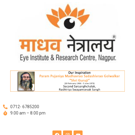
Skip
Post
to
navigation
content
0712- 6785200
9.00 am – 8.00 pm
F
I
Y
a
n
o
c
s
u