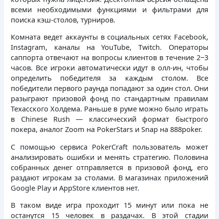
всеми необходимыми функциями и фильтрами для
поиска кэш-столов, турниров.
Комната ведет аккаунты в социальных сетях Facebook,
Instagram, каналы на YouTube, Twitch. Операторы
саппорта отвечают на вопросы клиентов в течение 2‒3
часов. Все игроки автоматически идут в олл-ин, чтобы
определить победителя за каждым столом. Все
победители первого раунда попадают за один стол. Они
разыграют призовой фонд по стандартным правилам
Техасского Холдема. Раньше в руме можно было играть
в Chinese Rush — классический формат быстрого
покера, аналог Zoom на PokerStars и Snap на 888poker.
С помощью сервиса PokerCraft пользователь может
анализировать ошибки и менять стратегию. Половина
собранных денег отправляется в призовой фонд, его
раздают игрокам за столами. В магазинах приложений
Google Play и AppStore клиентов нет.
В таком виде игра проходит 15 минут или пока не
останутся 15 человек в раздачах. В этой стадии