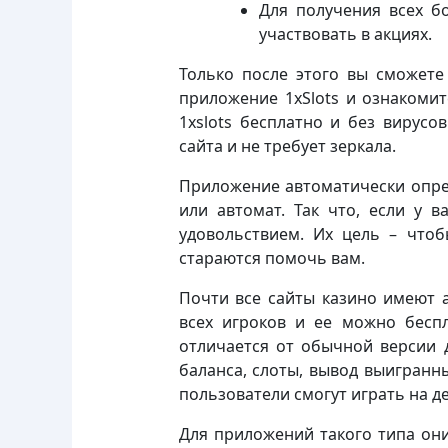
Для получения всех б
участвовать в акциях.
Только после этого вы сможете
приложение 1xSlots и ознакоми
1xslots бесплатно и без вирус
сайта и не требует зеркала.
Приложение автоматически опред
или автомат. Так что, если у 
удовольствием. Их цель – что
стараются помочь вам.
Почти все сайты казино имеют а
всех игроков и ее можно бесп
отличается от обычной версии 
баланса, слоты, вывод выигранн
пользователи смогут играть на д
Для приложений такого типа они