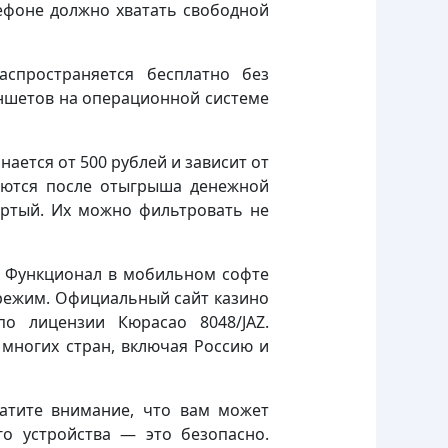
ефоне должно хватать свободной
спространяется бесплатно без
аншетов на операционной системе
ается от 500 рублей и зависит от
аются после отыгрыша денежной
ертый. Их можно фильтровать не
в. Функционал в мобильном софте
орежим. Официальный сайт казино
по лицензии Кюрасао 8048/JAZ.
 многих стран, включая Россию и
ратите внимание, что вам может
го устройства — это безопасно.