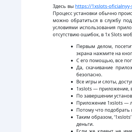
Здесь вы
https://1xslots-oficialnyy-
Процесс установки обычно происх
можно обратиться в службу под
условиями использования прилож
отсутствию ошибок, в 1x Slots м
Первым делом, посети
экрана нажмите на кноп
С его помощью, все по
Да, скачивание прило
безопасно.
Все игры и слоты, дост
1xslots — приложение,
По завершении установ
Приложение 1xslots — л
Потому что подобрать и
Таким образом, ‘1xslot
деньги.
Если же клиент не им