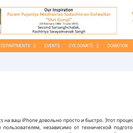
DEPARTMENTS
EVENTS
EYE DONATE
DONATION
s на ваш iPhone довольно просто и быстро. Этот проце
м пользователям, независимо от технической подгото