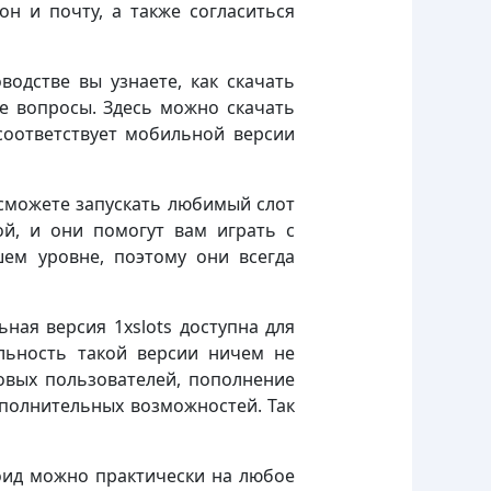
н и почту, а также согласиться
одстве вы узнаете, как скачать
е вопросы. Здесь можно скачать
соответствует мобильной версии
 сможете запускать любимый слот
ой, и они помогут вам играть с
ем уровне, поэтому они всегда
ная версия 1xslots доступна для
льность такой версии ничем не
овых пользователей, пополнение
ополнительных возможностей. Так
роид можно практически на любое