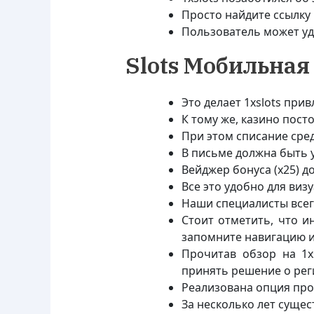
Просто найдите ссылку 
Пользователь может уд
Slots Мобильная
Это делает 1xslots при
К тому же, казино пост
При этом списание сред
В письме должна быть 
Вейджер бонуса (х25) д
Все это удобно для виз
Наши специалисты всег
Стоит отметить, что и
запомните навигацию и 
Прочитав обзор на 1x
принять решение о рег
Реализована опция про
За несколько лет сущес