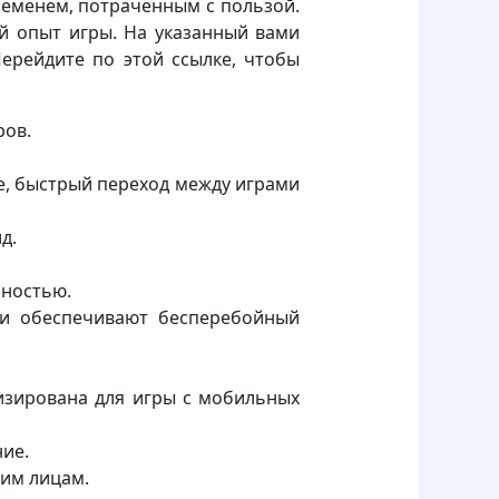
ременем, потраченным с пользой.
й опыт игры. На указанный вами
Перейдите по этой ссылке, чтобы
ров.
е, быстрый переход между играми
д.
ьностью.
 и обеспечивают бесперебойный
изирована для игры с мобильных
ие.
им лицам.