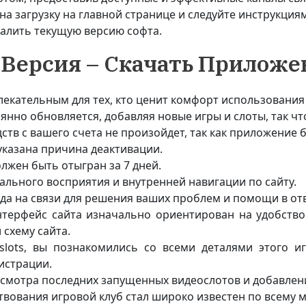
на загрузку на главной странице и следуйте инструкциям
алить текущую версию софта.
 Версия – Скачать Приложе
влекательным для тех, кто ценит комфорт использовани
оянно обновляется, добавляя новые игры и слоты, так что
ств с вашего счета не произойдет, так как приложение 
указана причина деактивации.
олжен быть отыгран за 7 дней.
уального восприятия и внутренней навигации по сайту.
да на связи для решения ваших проблем и помощи в отв
нтерфейс сайта изначально ориентирован на удобство
схему сайта.
slots, вы познакомились со всеми деталями этого и
истрации.
смотра последних запущенных видеослотов и добавлени
твования игровой клуб стал широко известен по всему м