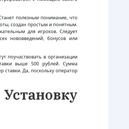
Станет полезным понимание, что
лоты, создан простым и понятным.
кательным для игроков. Следует
сех нововведений, бонусов или
ут поучаствовать в организации
тавки выше 500 рублей. Сумма
 ставки. Да, поскольку оператор
становку