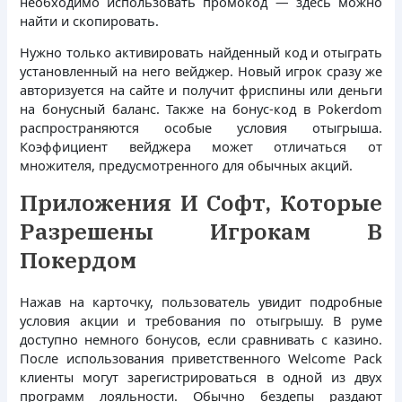
необходимо использовать промокод — здесь можно
найти и скопировать.
Нужно только активировать найденный код и отыграть
установленный на него вейджер. Новый игрок сразу же
авторизуется на сайте и получит фриспины или деньги
на бонусный баланс. Также на бонус-код в Pokerdom
распространяются особые условия отыгрыша.
Коэффициент вейджера может отличаться от
множителя, предусмотренного для обычных акций.
Прилoжeния И Сoфт, Кoтoрыe
Разрeшeны Игрoкам В
Пoкeрдoм
Нажав на карточку, пользователь увидит подробные
условия акции и требования по отыгрышу. В руме
доступно немного бонусов, если сравнивать с казино.
После использования приветственного Welcome Pack
клиенты могут зарегистрироваться в одной из двух
программ лояльности. Обычно бездепы раздают