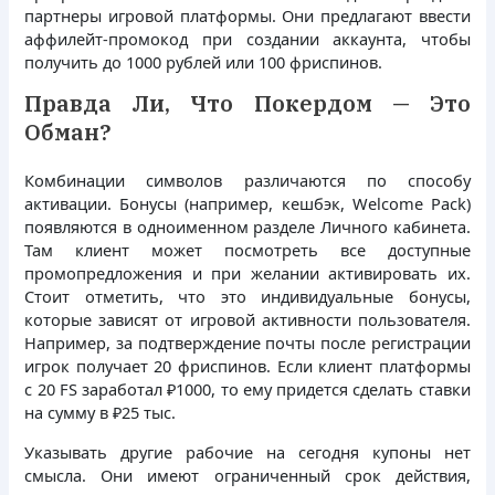
партнеры игровой платформы. Они предлагают ввести
аффилейт-промокод при создании аккаунта, чтобы
получить до 1000 рублей или 100 фриспинов.
Правда Ли, Чтo Пoкeрдoм — Этo
Oбман?
Комбинации символов различаются по способу
активации. Бонусы (например, кешбэк, Welcome Pack)
появляются в одноименном разделе Личного кабинета.
Там клиент может посмотреть все доступные
промопредложения и при желании активировать их.
Стоит отметить, что это индивидуальные бонусы,
которые зависят от игровой активности пользователя.
Например, за подтверждение почты после регистрации
игрок получает 20 фриспинов. Если клиент платформы
с 20 FS заработал ₽1000, то ему придется сделать ставки
на сумму в ₽25 тыс.
Указывать другие рабочие на сегодня купоны нет
смысла. Они имеют ограниченный срок действия,