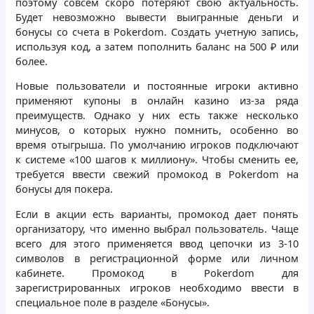
поэтому совсем скоро потеряют свою актуальность.
Будет невозможно вывести выигранные деньги и
бонусы со счета в Pokerdom. Создать учетную запись,
используя код, а затем пополнить баланс на 500 ₽ или
более.
Новые пользователи и постоянные игроки активно
применяют купоны в онлайн казино из-за ряда
преимуществ. Однако у них есть также несколько
минусов, о которых нужно помнить, особенно во
время отыгрыша. По умолчанию игроков подключают
к системе «100 шагов к миллиону». Чтобы сменить ее,
требуется ввести свежий промокод в Pokerdom на
бонусы для покера.
Если в акции есть варианты, промокод дает понять
организатору, что именно выбрал пользователь. Чаще
всего для этого применяется ввод цепочки из 3-10
символов в регистрационной форме или личном
кабинете. Промокод в Pokerdom для
зарегистрированных игроков необходимо ввести в
специальное поле в разделе «Бонусы».