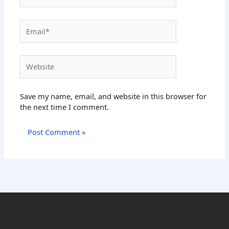
Email*
Website
Save my name, email, and website in this browser for
the next time I comment.