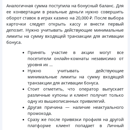
Аналогичная сумма поступила на бонусный баланс. Для
ее конвертации в реальные деньги нужно совершить
оборот ставок в играх казино на 20,000 ₽. После выбора
карточки следует открыть кассу и внести первый
депозит. Нужно учитывать действующие минимальные
лимиты на сумму входящей транзакции для активации
бонуса.
Принять участие в акции могут все
посетители онлайн-комнаты независимо от
уровня их …
Нужно учитывать действующие
минимальные лимиты на сумму входящей
транзакции для активации бонуса.
Стоит отметить, что оператор выпускает
различные купоны и клиент получит только
одну из вышеописанных привилегий.
Другая причина — наличие неактуального
промокода.
Сразу же после привязки профиля на другой
платформе клиент попадает в Личный