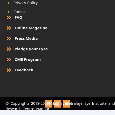
Privacy Policy
Contact
FAQ
Online Magazine
Press Media
Pledge your Eyes
CME Program
Feedback
F
I
Y
© Copyrights 2018-2023 Madhav Netralaya Eye Institute and
a
n
o
Research Centre, Nagpur
c
s
u
e
t
t