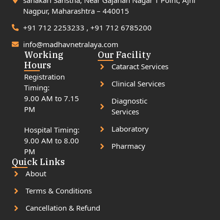
sahakari Sanstha, Near Gajanan Nagar T Point, Ajni
Nagpur, Maharashtra – 440015
+91 712 2253233 , +91 712 6785200
info@madhavnetralaya.com
Working
Our Facility
Hours
Cataract Services
Registration
Clinical Services
Timing:
9.00 AM to 7.15
Diagnostic
PM
Services
Laboratory
Hospital Timing:
9.00 AM to 8.00
Pharmacy
PM
Quick Links
About
Terms & Conditions
Cancellation & Refund