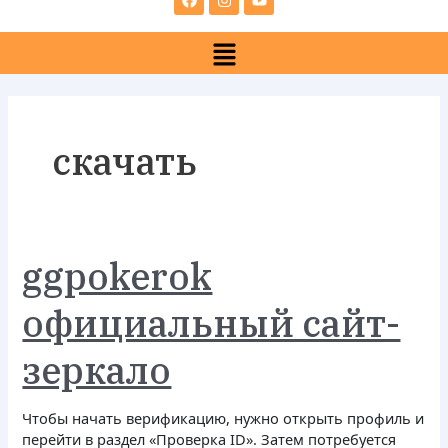
e
t
t
b
a
u
Menu
o
g
b
o
r
e
k
a
m
скачать
ggpokerok
ggpokerok
официальный
сайт-
официальный сайт-
зеркало
зеркало
Чтобы начать верификацию, нужно открыть профиль и
перейти в раздел «Проверка ID». Затем потребуется