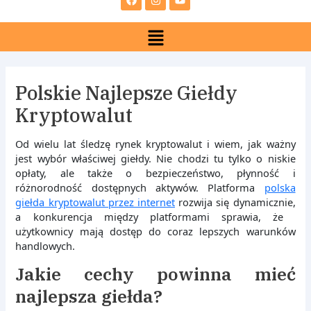
e
t
t
b
a
u
Menu
o
g
b
o
r
e
k
a
m
Polskie Najlepsze Giełdy
Kryptowalut
Od wielu lat śledzę rynek kryptowalut i wiem, jak ważny
jest wybór właściwej giełdy. Nie chodzi tu tylko o niskie
opłaty, ale także o bezpieczeństwo, płynność i
różnorodność dostępnych aktywów. Platforma
polska
giełda kryptowalut przez internet
rozwija się dynamicznie,
a konkurencja między platformami sprawia, że ​​
użytkownicy mają dostęp do coraz lepszych warunków
handlowych.
Jakie cechy powinna mieć
najlepsza giełda?